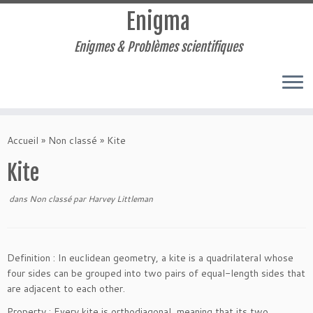
Enigma
Enigmes & Problèmes scientifiques
Skip
to
Accueil
»
Non classé
»
Kite
content
Kite
dans
Non classé
par
Harvey Littleman
Definition : In euclidean geometry, a kite is a quadrilateral whose
four sides can be grouped into two pairs of equal-length sides that
are adjacent to each other.
Property : Every kite is orthodiagonal, meaning that its two